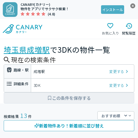
CANARY(カナリー)
物件をアプリでサクサク検索！
インストール
(4.8)
お気に入り
閲覧履歴
埼玉県
成増駅
で3DKの物件一覧
現在の検索条件
路線・駅
成増駅
変更する
詳細条件
3DK
変更する
この条件を保存する
13
検索結果
件
新着物件あり！新着順に並び替え