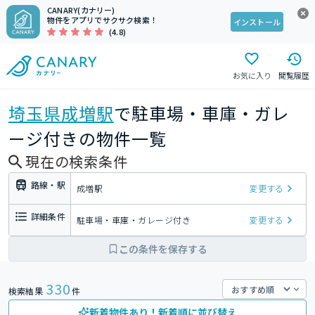
CANARY(カナリー)
物件をアプリでサクサク検索！
インストール
(4.8)
お気に入り
閲覧履歴
埼玉県
成増駅
で駐車場・車庫・ガレ
ージ付きの物件一覧
現在の検索条件
路線・駅
成増駅
変更する
詳細条件
駐車場・車庫・ガレージ付き
変更する
この条件を保存する
330
検索結果
件
新着物件あり！新着順に並び替え