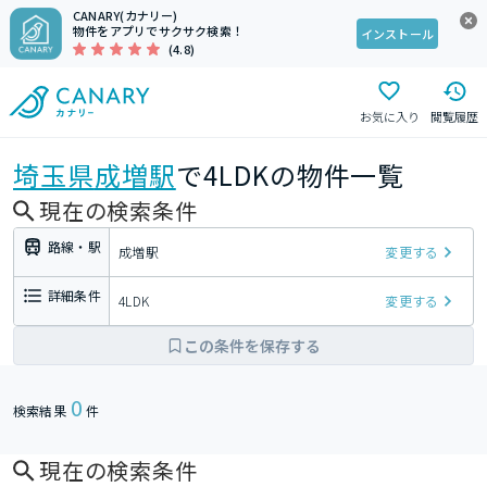
CANARY(カナリー)
物件をアプリでサクサク検索！
インストール
(4.8)
お気に入り
閲覧履歴
埼玉県
成増駅
で4LDKの物件一覧
現在の検索条件
路線・駅
成増駅
変更する
詳細条件
4LDK
変更する
この条件を保存する
0
検索結果
件
現在の検索条件