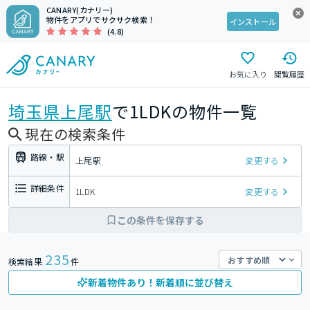
CANARY(カナリー)
物件をアプリでサクサク検索！
インストール
(4.8)
お気に入り
閲覧履歴
埼玉県
上尾駅
で1LDKの物件一覧
現在の検索条件
路線・駅
上尾駅
変更する
詳細条件
1LDK
変更する
この条件を保存する
235
検索結果
件
新着物件あり！新着順に並び替え