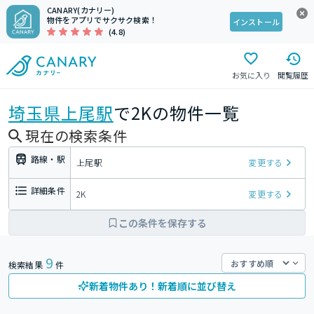
CANARY(カナリー)
物件をアプリでサクサク検索！
インストール
(4.8)
お気に入り
閲覧履歴
埼玉県
上尾駅
で2Kの物件一覧
現在の検索条件
路線・駅
上尾駅
変更する
詳細条件
2K
変更する
この条件を保存する
9
検索結果
件
新着物件あり！新着順に並び替え