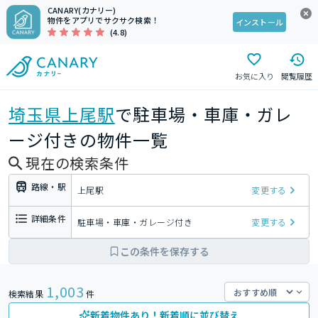
CANARY(カナリー)
物件をアプリでサクサク検索！
インストール
(4.8)
お気に入り
閲覧履歴
埼玉県
上尾駅
で駐車場・車庫・ガレ
ージ付きの物件一覧
現在の検索条件
路線・駅
上尾駅
変更する
詳細条件
駐車場・車庫・ガレージ付き
変更する
この条件を保存する
1,003
検索結果
件
新着物件あり！新着順に並び替え