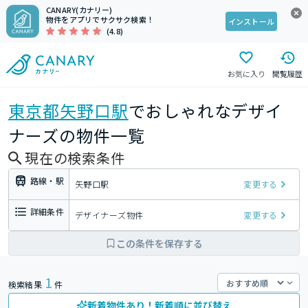
CANARY(カナリー)
物件をアプリでサクサク検索！
インストール
(4.8)
お気に入り
閲覧履歴
東京都
矢野口駅
でおしゃれなデザイ
ナーズの物件一覧
現在の検索条件
路線・駅
矢野口駅
変更する
詳細条件
デザイナーズ物件
変更する
この条件を保存する
1
検索結果
件
新着物件あり！新着順に並び替え