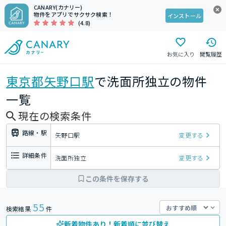
CANARY(カナリー)
物件をアプリでサクサク検索！
インストール
(4.8)
お気に入り
閲覧履歴
東京都
矢野口駅
で洗面所独立の物件
一覧
現在の検索条件
路線・駅
矢野口駅
変更する
詳細条件
洗面所独立
変更する
この条件を保存する
55
検索結果
件
新着物件あり！新着順に並び替え