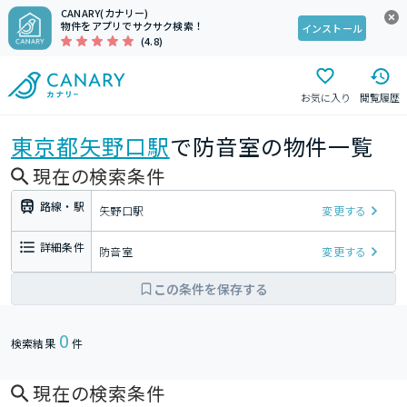
CANARY(カナリー)
物件をアプリでサクサク検索！
インストール
(4.8)
お気に入り
閲覧履歴
東京都
矢野口駅
で防音室の物件一覧
現在の検索条件
路線・駅
矢野口駅
変更する
詳細条件
防音室
変更する
この条件を保存する
0
検索結果
件
現在の検索条件