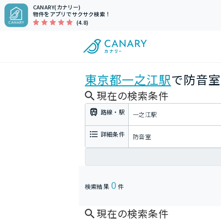
CANARY(カナリー)
物件をアプリでサクサク検索！
(4.8)
東京都
一之江駅
で防音室
現在の検索条件
路線・駅
一之江駅
詳細条件
防音室
0
検索結果
件
現在の検索条件