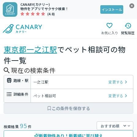
CANARY(カナリー)
物件をアプリでサクサク検索！
インストール
(4.8)
お気に入り
閲覧履歴
東京都
一之江駅
でペット相談可の物
件一覧
現在の検索条件
路線・駅
一之江駅
変更する
詳細条件
ペット相談可
変更する
この条件を保存する
95
検索結果
件
新着物件あり！新着順に並び替え