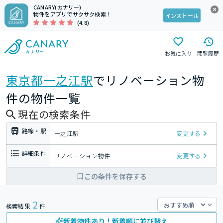
CANARY(カナリー)
物件をアプリでサクサク検索！
インストール
(4.8)
お気に入り
閲覧履歴
東京都
一之江駅
でリノベーション物
件の物件一覧
現在の検索条件
路線・駅
一之江駅
変更する
詳細条件
リノベーション物件
変更する
この条件を保存する
2
検索結果
件
新着物件あり！新着順に並び替え