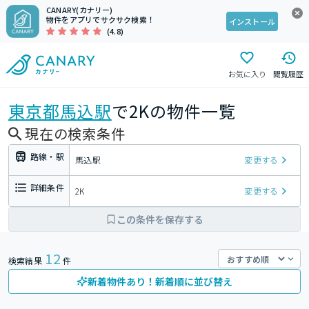
CANARY(カナリー)
物件をアプリでサクサク検索！
インストール
(4.8)
お気に入り
閲覧履歴
東京都
馬込駅
で2Kの物件一覧
現在の検索条件
路線・駅
馬込駅
変更する
詳細条件
2K
変更する
この条件を保存する
12
検索結果
件
新着物件あり！新着順に並び替え