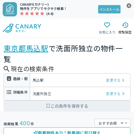
CANARY(カナリー)
物件をアプリでサクサク検索！
インストール
(4.8)
お気に入り
閲覧履歴
東京都
馬込駅
で洗面所独立の物件一
覧
現在の検索条件
路線・駅
馬込駅
変更する
詳細条件
洗面所独立
変更する
この条件を保存する
400
検索結果
件
新着物件あり！新着順に並び替え