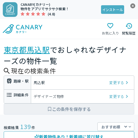
CANARY(カナリー)
物件をアプリでサクサク検索！
インストール
(4.8)
お気に入り
閲覧履歴
東京都
馬込駅
でおしゃれなデザイナ
ーズの物件一覧
現在の検索条件
路線・駅
馬込駅
変更する
詳細条件
デザイナーズ物件
変更する
この条件を保存する
139
検索結果
件
新着物件あり！新着順に並び替え