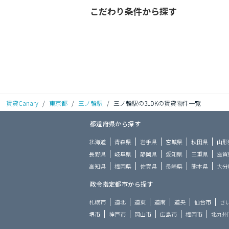
こだわり条件から探す
賃貸Canary
/
東京都
/
三ノ輪駅
/
三ノ輪駅の3LDKの賃貸物件一覧
都道府県から探す
北海道
青森県
岩手県
宮城県
秋田県
山形
長野県
岐阜県
静岡県
愛知県
三重県
滋賀
高知県
福岡県
佐賀県
長崎県
熊本県
大分
政令指定都市から探す
札幌市
道北
道東
道南
道央
仙台市
さ
堺市
神戸市
岡山市
広島市
福岡市
北九州