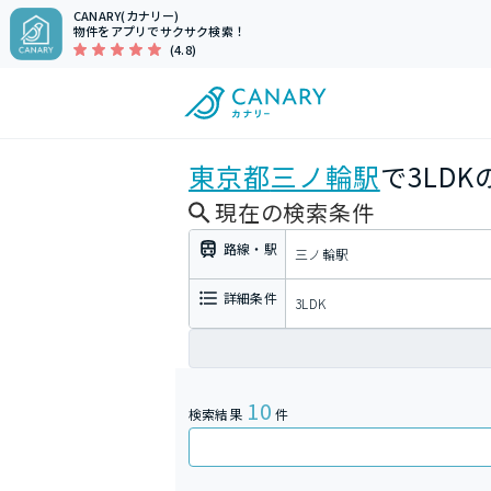
CANARY(カナリー)
物件をアプリでサクサク検索！
(4.8)
東京都
三ノ輪駅
で3LD
現在の検索条件
路線・駅
三ノ輪駅
詳細条件
3LDK
10
検索結果
件