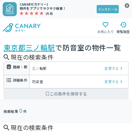
CANARY(カナリー)
物件をアプリでサクサク検索！
インストール
(4.8)
お気に入り
閲覧履歴
東京都
三ノ輪駅
で防音室の物件一覧
現在の検索条件
路線・駅
三ノ輪駅
変更する
詳細条件
防音室
変更する
この条件を保存する
0
検索結果
件
現在の検索条件