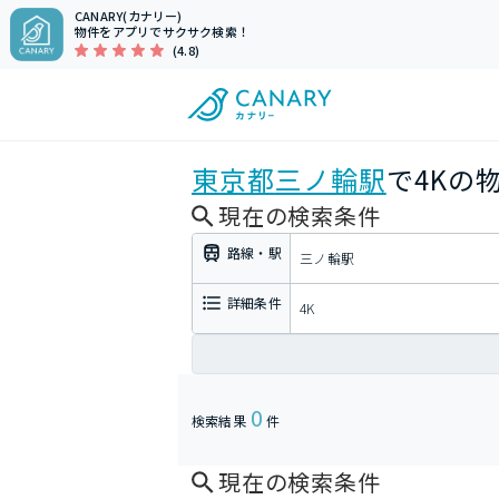
CANARY(カナリー)
物件をアプリでサクサク検索！
(4.8)
東京都
三ノ輪駅
で4Kの
現在の検索条件
路線・駅
三ノ輪駅
詳細条件
4K
0
検索結果
件
現在の検索条件