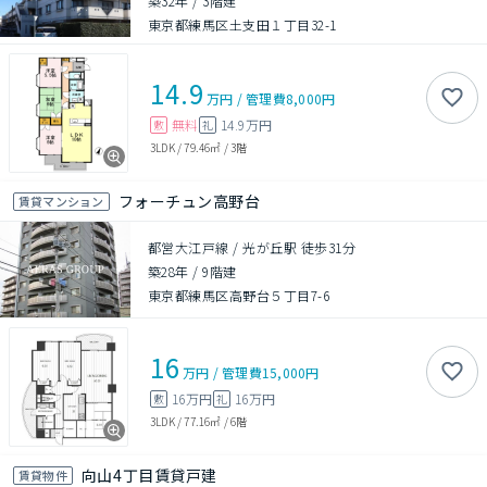
築32年
/
3階建
東京都練馬区土支田１丁目32-1
14.9
万円
/
管理費
8,000円
無料
14.9万円
敷
礼
3LDK
/
79.46㎡
/
3階
フォーチュン高野台
賃貸マンション
都営大江戸線 / 光が丘駅 徒歩31分
築28年
/
9階建
東京都練馬区高野台５丁目7-6
16
万円
/
管理費
15,000円
16万円
16万円
敷
礼
3LDK
/
77.16㎡
/
6階
向山4丁目賃貸戸建
賃貸物件