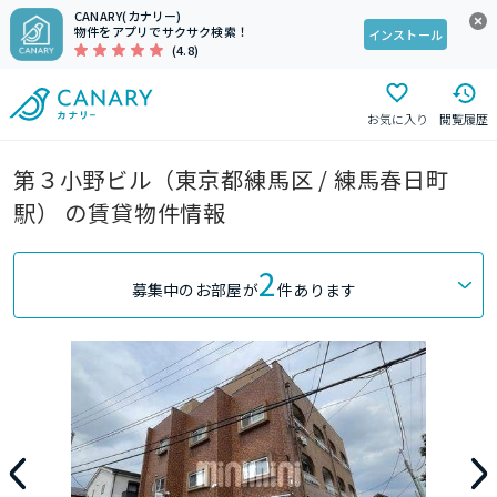
CANARY(カナリー)
物件をアプリでサクサク検索！
インストール
(4.8)
お気に入り
閲覧履歴
第３小野ビル（東京都練馬区 / 練馬春日町
駅） の賃貸物件情報
2
募集中のお部屋が
件あります