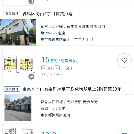
練馬区向山4丁目賃貸戸建
賃貸物件
都営大江戸線 / 練馬春日町駅 徒歩11分
築59年
/
2階建
東京都練馬区向山４丁目３１-８
15
万円
/
管理費
なし
無料
15万円
敷
礼
5DK
/
72.76㎡
/
-
東京メトロ有楽町線地下鉄成増駅地上2階建築33年
賃貸物件
都営大江戸線 / 光が丘駅 徒歩30分
築32年
/
2階建
東京都練馬区旭町３