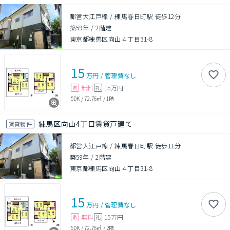
都営大江戸線 / 練馬春日町駅 徒歩12分
築59年
/
2階建
東京都練馬区向山４丁目31-8
15
万円
/
管理費
なし
無料
15万円
敷
礼
5DK
/
72.76㎡
/
1階
練馬区向山4丁目賃貸戸建て
賃貸物件
都営大江戸線 / 練馬春日町駅 徒歩11分
築59年
/
2階建
東京都練馬区向山４丁目31-8
15
万円
/
管理費
なし
無料
15万円
敷
礼
5DK
/
72.76㎡
/
2階