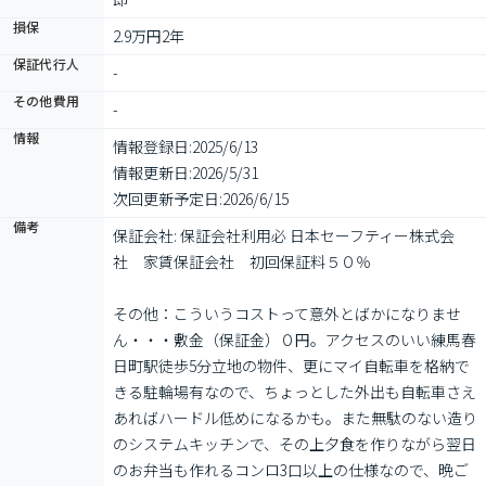
損保
2.9万円2年
保証代行人
-
その他費用
-
情報
情報登録日:
2025/6/13
情報更新日:
2026/5/31
次回更新予定日:
2026/6/15
備考
保証会社: 保証会社利用必 日本セーフティー株式会
社　家賃保証会社　初回保証料５０％

その他：こういうコストって意外とばかになりませ
ん・・・敷金（保証金）０円。アクセスのいい練馬春
日町駅徒歩5分立地の物件、更にマイ自転車を格納で
きる駐輪場有なので、ちょっとした外出も自転車さえ
あればハードル低めになるかも。また無駄のない造り
のシステムキッチンで、その上夕食を作りながら翌日
のお弁当も作れるコンロ3口以上の仕様なので、晩ご