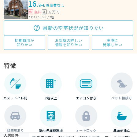
16
万円
/
管理費なし
無料
32万円
敷
礼
2LDK / 51.6㎡ / 2階
最新の空室状況が知りたい
初期費用が
お部屋の詳しい
実際に
知りたい
情報を知りたい
見学したい
特徴
バス・トイレ別
2階以上
エアコン付き
ペット相談可
駐車場あり
室内洗濯機置場
オートロック
洗面所独立
入居条件