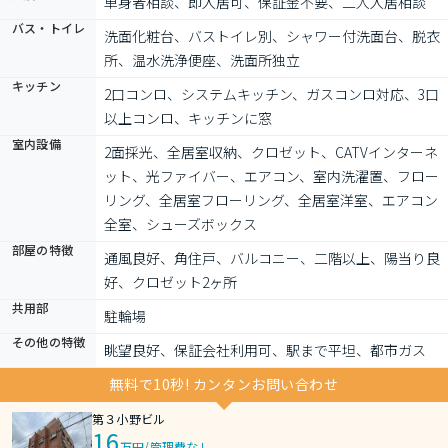
単身者相談、即入居可、保証金不要、二人入居相談
バス・トイレ
洗面化粧台、バストイレ別、シャワー付洗面台、脱衣
所、温水洗浄便座、洗面所独立
キッチン
2口コンロ、システムキッチン、ガスコンロ対応、3口
以上コンロ、キッチンに窓
室内設備
2面採光、全居室収納、クロゼット、CATVインターネ
ット、光ファイバー、エアコン、室内洗濯置、フロー
リング、全居室フローリング、全居室洋室、エアコン
全室、シューズボックス
部屋の特徴
通風良好、角住戸、バルコニー、二階以上、陽当り良
好、クロゼット2ヶ所
共用部
駐輪場
その他の特徴
眺望良好、保証会社利用可、駅まで平坦、都市ガス
無料で10秒! カンタンお問い合わせ
第３小野ビル
16
万円
/
管理費なし