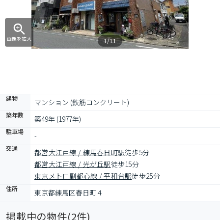
画像を拡大
1/11
建物
マンション (鉄筋コンクリート)
築年数
築49年 (1977年)
駐車場
-
交通
都営大江戸線 / 練馬春日町駅
徒歩5分
都営大江戸線 / 光が丘駅
徒歩15分
東京メトロ副都心線 / 平和台駅
徒歩25分
住所
東京都練馬区春日町４
掲載中の物件(
2
件)