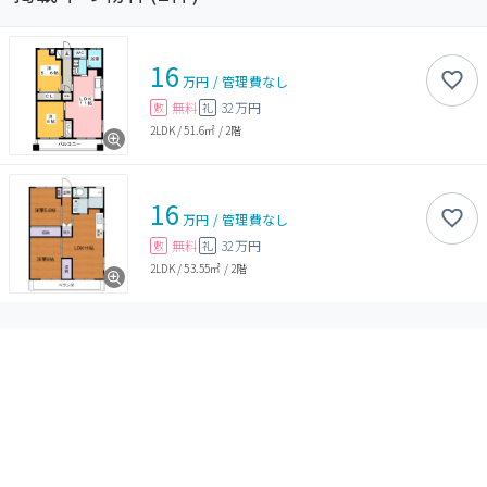
16
万円
/
管理費
なし
無料
32万円
敷
礼
2LDK
/
51.6㎡
/
2階
16
万円
/
管理費
なし
無料
32万円
敷
礼
2LDK
/
53.55㎡
/
2階