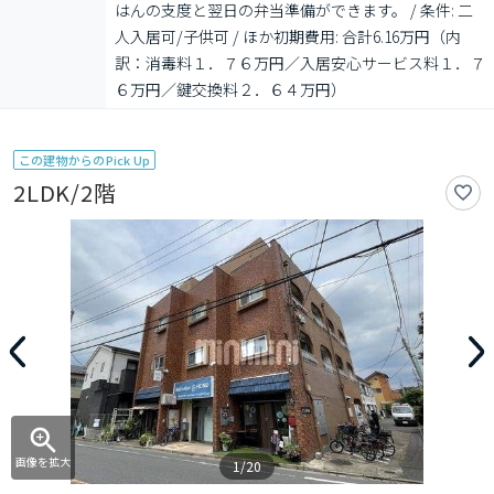
はんの支度と翌日の弁当準備ができます。 / 条件: 二
人入居可/子供可 / ほか初期費用: 合計6.16万円（内
訳：消毒料１．７６万円／入居安心サービス料１．７
６万円／鍵交換料２．６４万円）
この建物からのPick Up
2LDK/2階
画像を拡大
1/20