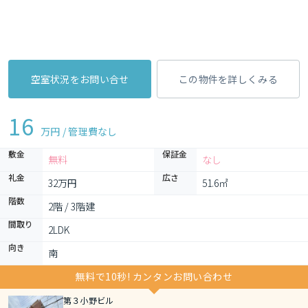
空室状況をお問い合せ
この物件を詳しくみる
16
万円 / 管理費
なし
敷金
保証金
無料
なし
礼金
広さ
32万円
51.6㎡
階数
2階 / 3階建
間取り
2LDK 
向き
南
無料で10秒! カンタンお問い合わせ
第３小野ビル