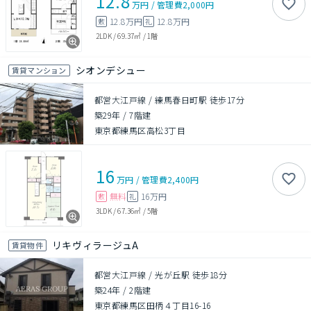
12.8
万円
/
管理費
2,000円
12.8万円
12.8万円
敷
礼
2LDK
/
69.37㎡
/
1階
シオンデシュー
賃貸マンション
都営大江戸線 / 練馬春日町駅 徒歩17分
築29年
/
7階建
東京都練馬区高松3丁目
16
万円
/
管理費
2,400円
無料
16万円
敷
礼
3LDK
/
67.36㎡
/
5階
リキヴィラージュA
賃貸物件
都営大江戸線 / 光が丘駅 徒歩18分
築24年
/
2階建
東京都練馬区田柄４丁目16-16