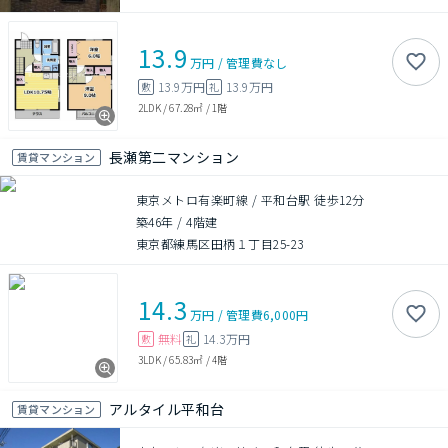
13.9
万円
/
管理費
なし
13.9万円
13.9万円
敷
礼
2LDK
/
67.28㎡
/
1階
長瀬第二マンション
賃貸マンション
東京メトロ有楽町線 / 平和台駅 徒歩12分
築46年
/
4階建
東京都練馬区田柄１丁目25-23
14.3
万円
/
管理費
6,000円
無料
14.3万円
敷
礼
3LDK
/
65.83㎡
/
4階
アルタイル平和台
賃貸マンション