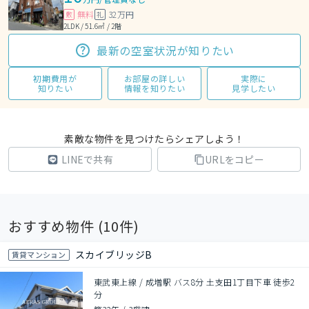
無料
32万円
敷
礼
2LDK / 51.6㎡ / 2階
最新の空室状況が知りたい
初期費用が
お部屋の詳しい
実際に
知りたい
情報を知りたい
見学したい
素敵な物件を見つけたらシェアしよう！
LINEで共有
URLをコピー
おすすめ物件 (
10
件)
スカイブリッジB
賃貸マンション
東武東上線 / 成増駅 バス8分 土支田1丁目下車 徒歩2
分