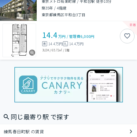
東京メトロ有楽町線 / 平和台駅 徒歩10分
築35年
/
4階建
東京都練馬区平和台3丁目
14.4
万円
/
管理費
6,000円
14.4万円
14.4万円
敷
礼
3LDK
/
65.72㎡
/
1階
同じ最寄り駅 で探す
練馬春日町駅 の賃貸