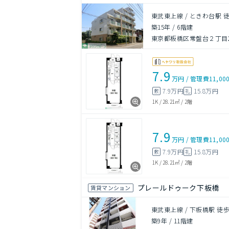
東武東上線 / ときわ台駅 
築15年
/
6階建
東京都板橋区常盤台２丁目23
7.9
万円
/
管理費
11,00
7.9万円
15.8万円
敷
礼
1K
/
28.21㎡
/
2階
7.9
万円
/
管理費
11,00
7.9万円
15.8万円
敷
礼
1K
/
28.21㎡
/
2階
プレールドゥーク下板橋
賃貸マンション
東武東上線 / 下板橋駅 徒歩
築9年
/
11階建