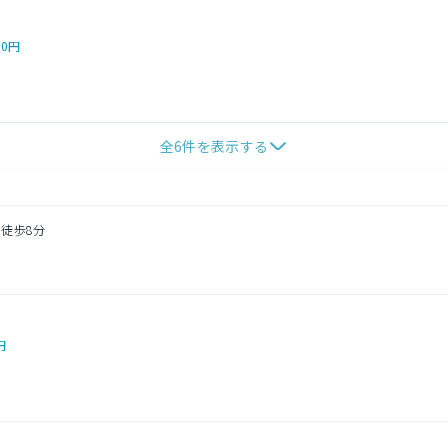
00円
全
6
件を表示する
 徒歩8分
円