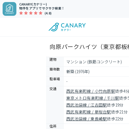
CANARY(カナリー)
物件をアプリでサクサク検索！
(4.8)
向原パークハイツ（東京都板橋
建物
マンション (鉄筋コンクリート)
築年数
新築 (1976年)
駐車場
-
交通
西武有楽町線 / 小竹向原駅
徒歩4
東京メトロ有楽町線 / 千川駅
徒歩
西武池袋線 / 江古田駅
徒歩19分
西武有楽町線 / 新桜台駅
徒歩21分
西武池袋線 / 東長崎駅
徒歩22分
住所