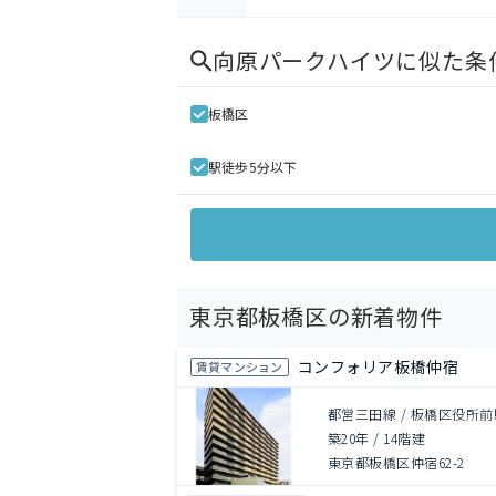
向原パークハイツ
に似た条
板橋区
駅徒歩5分以下
東京都板橋区の新着物件
コンフォリア板橋仲宿
賃貸マンション
都営三田線 / 板橋区役所前
築20年
/
14階建
東京都板橋区仲宿62-2