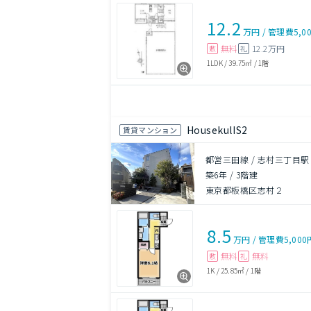
12.2
万円
/
管理費
5,0
無料
12.2万円
敷
礼
1LDK
/
39.75㎡
/
1階
HousekulIS2
賃貸マンション
都営三田線 / 志村三丁目駅
築6年
/
3階建
東京都板橋区志村２
8.5
万円
/
管理費
5,000
無料
無料
敷
礼
1K
/
25.85㎡
/
1階