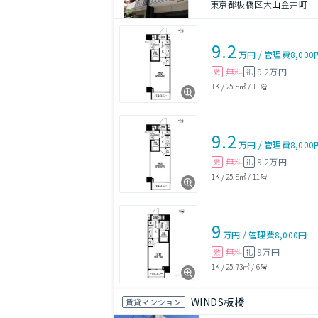
東京都板橋区大山金井町
9.2
万円
/
管理費
8,000
無料
9.2万円
敷
礼
1K
/
25.8㎡
/
11階
9.2
万円
/
管理費
8,000
無料
9.2万円
敷
礼
1K
/
25.8㎡
/
11階
9
万円
/
管理費
8,000円
無料
9万円
敷
礼
1K
/
25.73㎡
/
6階
WINDS板橋
賃貸マンション