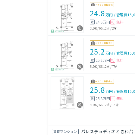
24.8
万円
/
管理費
15,
24.8万円
無料
敷
礼
3LDK
/
66.12㎡
/
2階
25.2
万円
/
管理費
15,
25.2万円
無料
敷
礼
3LDK
/
66.12㎡
/
7階
25.8
万円
/
管理費
15,
25.8万円
無料
敷
礼
3LDK
/
66.12㎡
/
13階
パレステュディオときわ台
賃貸マンション