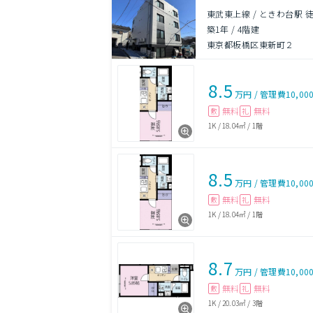
東武東上線 / ときわ台駅 徒
築1年
/
4階建
東京都板橋区東新町２
8.5
万円
/
管理費
10,00
無料
無料
敷
礼
1K
/
18.04㎡
/
1階
8.5
万円
/
管理費
10,00
無料
無料
敷
礼
1K
/
18.04㎡
/
1階
8.7
万円
/
管理費
10,00
無料
無料
敷
礼
1K
/
20.03㎡
/
3階