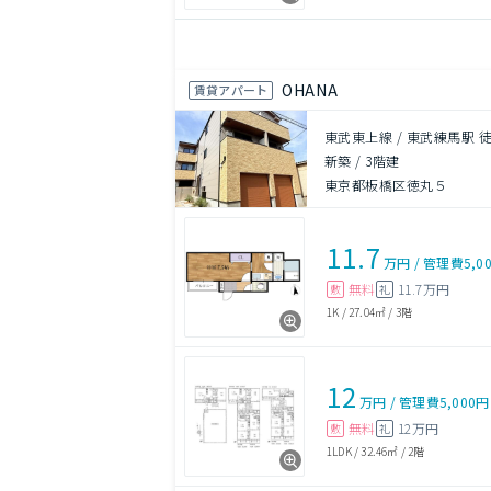
OHANA
賃貸アパート
東武東上線 / 東武練馬駅 徒
新築
/
3階建
東京都板橋区徳丸５
11.7
万円
/
管理費
5,0
無料
11.7万円
敷
礼
1K
/
27.04㎡
/
3階
12
万円
/
管理費
5,000円
無料
12万円
敷
礼
1LDK
/
32.46㎡
/
2階