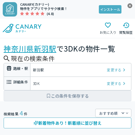
CANARY(カナリー)
物件をアプリでサクサク検索！
インストール
(4.8)
お気に入り
閲覧履歴
神奈川県
新羽駅
で3DKの物件一覧
現在の検索条件
路線・駅
新羽駅
変更する
詳細条件
3DK
変更する
この条件を保存する
4
検索結果
件
新着物件あり！新着順に並び替え