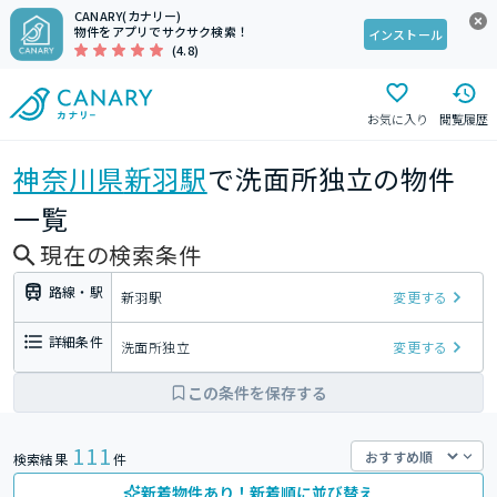
CANARY(カナリー)
物件をアプリでサクサク検索！
インストール
(4.8)
お気に入り
閲覧履歴
神奈川県
新羽駅
で洗面所独立の物件
一覧
現在の検索条件
路線・駅
新羽駅
変更する
詳細条件
洗面所独立
変更する
この条件を保存する
111
検索結果
件
新着物件あり！新着順に並び替え