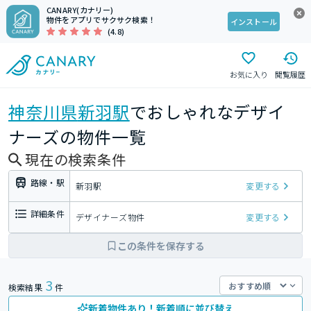
CANARY(カナリー)
物件をアプリでサクサク検索！
インストール
(4.8)
お気に入り
閲覧履歴
神奈川県
新羽駅
でおしゃれなデザイ
ナーズの物件一覧
現在の検索条件
路線・駅
新羽駅
変更する
詳細条件
デザイナーズ物件
変更する
この条件を保存する
3
検索結果
件
新着物件あり！新着順に並び替え