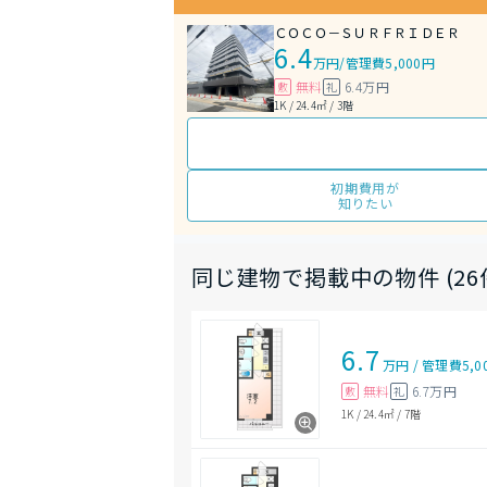
ＣＯＣＯ－ＳＵＲＦＲＩＤＥＲ
6.4
万円
/
管理費5,000円
無料
6.4万円
敷
礼
1K / 24.4㎡ / 3階
初期費用が
知りたい
同じ建物で掲載中の物件 (26
6.7
万円
/
管理費
5,0
無料
6.7万円
敷
礼
1K
/
24.4㎡
/
7階