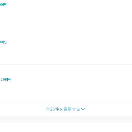
00円
00円
,000円
全
26
件を表示する