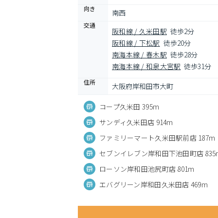
向き
南西
交通
阪和線 / 久米田駅
徒歩2分
阪和線 / 下松駅
徒歩20分
南海本線 / 春木駅
徒歩28分
南海本線 / 和泉大宮駅
徒歩31分
住所
大阪府岸和田市大町
コープ久米田 395m
サンディ久米田店 914m
ファミリーマート久米田駅前店 187m
セブンイレブン岸和田下池田町店 835
ローソン岸和田池尻町店 801m
エバグリーン岸和田久米田店 469m