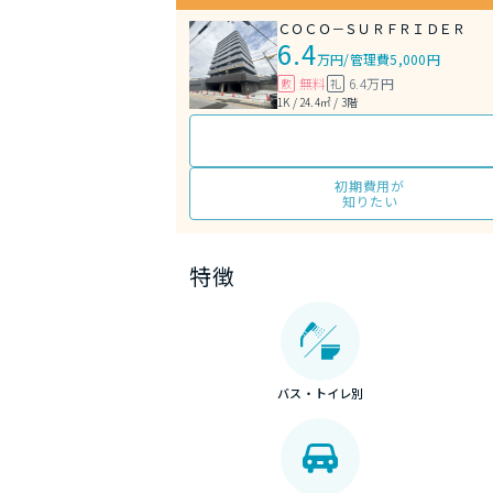
ＣＯＣＯ－ＳＵＲＦＲＩＤＥＲ
6.4
万円
/
管理費5,000円
無料
6.4万円
敷
礼
1K / 24.4㎡ / 3階
初期費用が
知りたい
特徴
バス・トイレ別