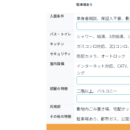
駐車場あり
入居条件
単身者相談、保証人不要、敷
バス・トイレ
シャワー、給湯、3点給湯、
キッチン
ガスコンロ対応、2口コンロ
セキュリティ
防犯カメラ、オートロック
室内設備
インターネット対応、CAT
ング
部屋の特徴
二階以上、バルコニー
共用部
敷地内ごみ置き場、宅配ボッ
その他の特徴
駐車場あり、都市ガス、公営