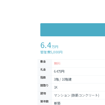
6.4
万円
管理費5,000円
敷金
無料
礼金
6.4万円
階数
3階 / 10階建
間取り
1K
建物
マンション (鉄筋コンクリート)
築年数
新築