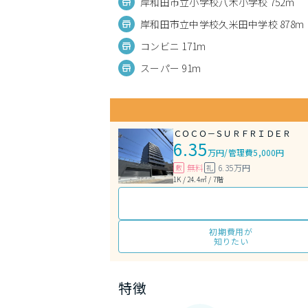
岸和田市立小学校八木小学校 752m
岸和田市立中学校久米田中学校 878m
コンビニ 171m
スーパー 91m
ＣＯＣＯ－ＳＵＲＦＲＩＤＥＲ
6.35
万円
/
管理費5,000円
無料
6.35万円
敷
礼
1K / 24.4㎡ / 7階
初期費用が
知りたい
特徴