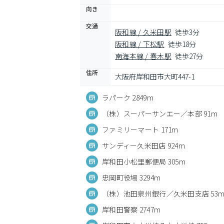
向き
交通
阪和線 / 久米田駅
徒歩3分
阪和線 / 下松駅
徒歩18分
南海本線 / 春木駅
徒歩27分
住所
大阪府岸和田市大町447-1
ラパーク 2849m
（株）スーパーサンエー／本部 91m
ファミリーマート 171m
サンディー久米田店 924m
岸和田小松里郵便局 305m
忠岡町役場 3294m
（株）池田泉州銀行／久米田支店 53
岸和田警察 2747m