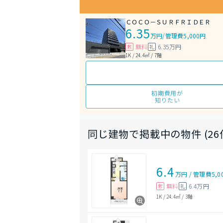
ＣＯＣＯ－ＳＵＲＦＲＩＤＥＲ
6.35
万円
/
管理費5,000円
無料
6.35万円
敷
礼
1K / 24.4㎡ / 7階
初期費用が
知りたい
同じ建物で掲載中の物件 (26
6.4
万円
/
管理費
5,0
無料
6.4万円
敷
礼
1K
/
24.4㎡
/
3階