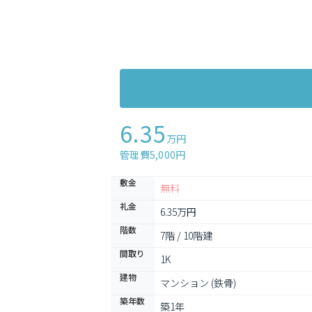
6.35
万円
管理費5,000円
敷金
無料
礼金
6.35万円
階数
7階 / 10階建
間取り
1K
建物
マンション (鉄骨)
築年数
築1年