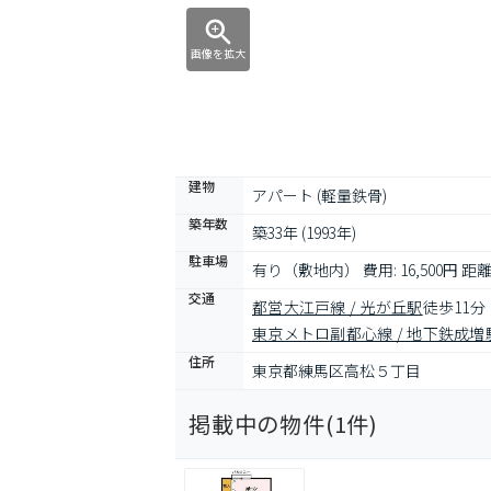
画像を拡大
建物
アパート (軽量鉄骨)
築年数
築33年 (1993年)
駐車場
有り（敷地内） 費用: 16,500円 
交通
都営大江戸線 / 光が丘駅
徒歩11分
東京メトロ副都心線 / 地下鉄成増
住所
東京都練馬区高松５丁目
掲載中の物件(
1
件)