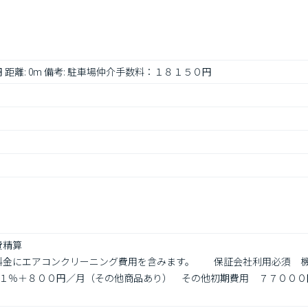
0円 距離: 0m 備考: 駐車場仲介手数料：１８１５０円
精算

グ料金にエアコンクリーニング費用を含みます。　　保証会社利用必須　
１％＋８００円／月（その他商品あり）　その他初期費用　７７０００円