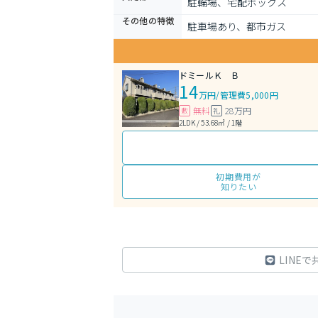
駐輪場、宅配ボックス
その他の特徴
駐車場あり、都市ガス
ドミールＫ Ｂ
14
万円
/
管理費5,000円
無料
28万円
敷
礼
2LDK / 53.68㎡ / 1階
初期費用が
知りたい
LINEで