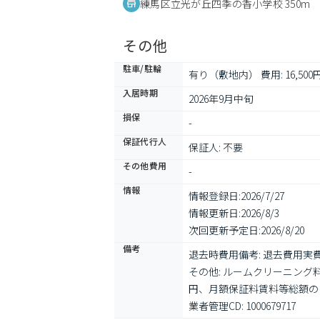
練馬区立光が丘四季の香小学校 350m
その他
駐車/駐輪
有り（敷地内） 費用: 16,50
入居時期
2026年9月中旬
損保
-
保証代行人
保証人: 不要
その他費用
-
情報
情報登録日:
2026/7/27
情報更新日:
2026/8/3
次回更新予定日:
2026/8/20
備考
退去時費用備考: 退去費用実費
その他: ルームクリーニン
円、月額保証料賃料等総額の
業者管理CD: 1000679717