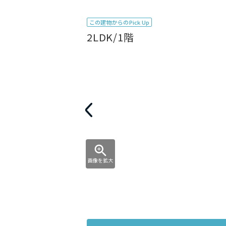
この建物からのPick Up
2LDK/1階
画像を拡大