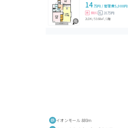
14
万円
/
管理費
5,000円
無料
28万円
敷
礼
2LDK
/
53.68㎡
/
1階
イオンモール 880m