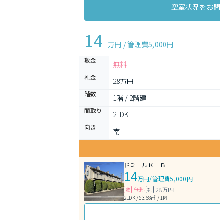
空室状況をお
14
万円 / 管理費
5,000円
敷金
無料
礼金
28万円
階数
1階 / 2階建
間取り
2LDK 
向き
南
ドミールＫ Ｂ
14
万円
/
管理費5,000円
無料
28万円
敷
礼
2LDK / 53.68㎡ / 1階