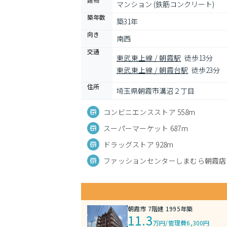
マンション (鉄筋コンクリート)
築年数
築31年
向き
南西
交通
東武東上線 / 朝霞駅
徒歩13分
東武東上線 / 朝霞台駅
徒歩23分
住所
埼玉県朝霞市溝沼２丁目
コンビニエンスストア 558m
スーパーマーケット 687m
ドラッグストア 928m
ファッションセンターしまむら朝霞店 6
朝霞市 7階建 1995年築
11.3
万円
/
管理費6,300円