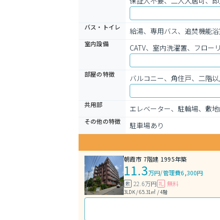
保証人不要、二人入居可、即
バス・トイレ
給湯、専用バス、追焚機能浴
室内設備
CATV、室内洗濯置、フロー
部屋の特徴
バルコニー、角住戸、二階以
共用部
エレベーター、駐輪場、敷地
その他の特徴
駐車場あり
朝霞市 7階建 1995年築
11.3
万円
/
管理費6,300円
22.6万円
無料
敷
礼
3LDK / 65.31㎡ / 4階