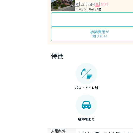
22.6万円
無料
敷
礼
3LDK / 65.31㎡ / 4階
初期費用が
知りたい
特徴
バス・トイレ別
駐車場あり
入居条件