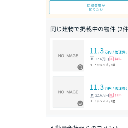
初期費用が
知りたい
同じ建物で掲載中の物件 (2件
11.3
万円
/
管理費
6
22.6万円
無料
敷
礼
3LDK
/
65.31㎡
/
4階
11.3
万円
/
管理費
6
22.6万円
無料
敷
礼
3LDK
/
65.21㎡
/
4階
不動産会社からのコメント