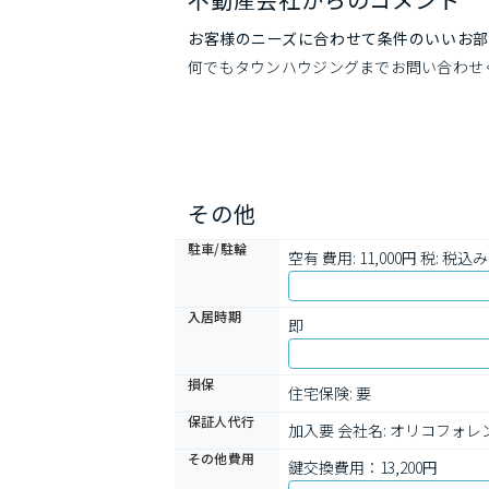
お客様のニーズに合わせて条件のいいお部
何でもタウンハウジングまでお問い合わせ
その他
駐車/駐輪
空有 費用: 11,000円 税: 税込み
入居時期
即
損保
住宅保険: 要
保証人代行
加入要 会社名: オリコフォレン
その他費用
鍵交換費用：13,200円