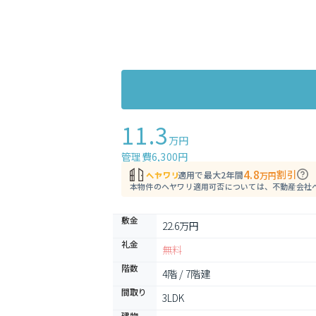
11.3
万円
管理費6,300円
4.8
割引
適用で最大2年間
万円
本物件のヘヤワリ適用可否については、不動産会社
敷金
22.6万円
礼金
無料
階数
4階 / 7階建
間取り
3LDK
建物