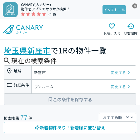
CANARY(カナリー)
物件をアプリでサクサク検索！
インストール
(4.8)
お気に入り
閲覧履歴
埼玉県
新座市
で1Rの物件一覧
現在の検索条件
地域
新座市
変更する
詳細条件
ワンルーム
変更する
この条件を保存する
77
検索結果
件
新着物件あり！新着順に並び替え