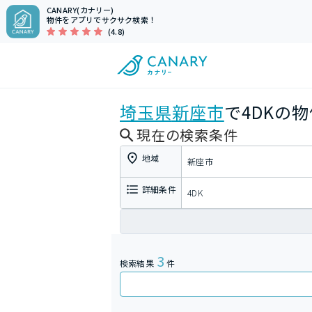
CANARY(カナリー)
物件をアプリでサクサク検索！
(4.8)
埼玉県
新座市
で4DKの
現在の検索条件
地域
新座市
詳細条件
4DK
3
検索結果
件