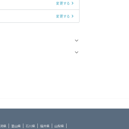
変更する
変更する
潟県
富山県
石川県
福井県
山梨県