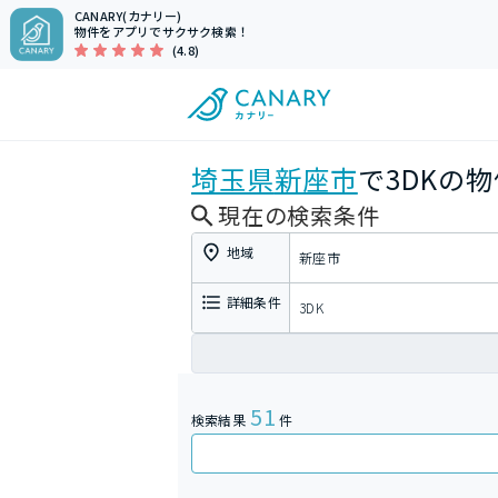
CANARY(カナリー)
物件をアプリでサクサク検索！
(4.8)
埼玉県
新座市
で3DKの
現在の検索条件
地域
新座市
詳細条件
3DK
51
検索結果
件