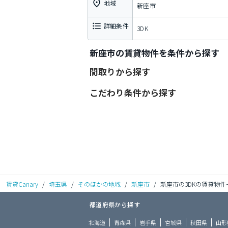
地域
新座市
詳細条件
3DK
新座市の賃貸物件を条件から探す
間取りから探す
こだわり条件から探す
賃貸Canary
/
埼玉県
/
そのほかの地域
/
新座市
/
新座市の3DKの賃貸物件
都道府県から探す
北海道
青森県
岩手県
宮城県
秋田県
山形