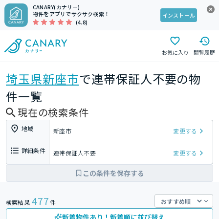
CANARY(カナリー)
物件をアプリでサクサク検索！
インストール
(4.8)
お気に入り
閲覧履歴
埼玉県
新座市
で連帯保証人不要の物
件一覧
現在の検索条件
地域
新座市
変更する
詳細条件
連帯保証人不要
変更する
この条件を保存する
477
検索結果
件
新着物件あり！新着順に並び替え