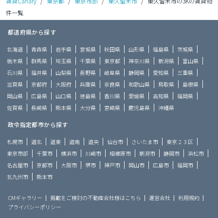
賃貸Canary
/
東京都
/
東京市部
/
東久留米市
/
東久留米市の3Kの賃貸物
件一覧
都道府県から探す
北海道
青森県
岩手県
宮城県
秋田県
山形県
福島県
茨城県
栃木県
群馬県
埼玉県
千葉県
東京都
神奈川県
新潟県
富山県
石川県
福井県
山梨県
長野県
岐阜県
静岡県
愛知県
三重県
滋賀県
京都府
大阪府
兵庫県
奈良県
和歌山県
鳥取県
島根県
岡山県
広島県
山口県
徳島県
香川県
愛媛県
高知県
福岡県
佐賀県
長崎県
熊本県
大分県
宮崎県
鹿児島県
沖縄県
政令指定都市から探す
札幌市
道北
道東
道南
道央
仙台市
さいたま市
東京２３区
東京市部
千葉市
横浜市
川崎市
相模原市
新潟市
静岡市
浜松市
名古屋市
京都市
大阪市
堺市
神戸市
岡山市
広島市
福岡市
北九州市
熊本市
CMギャラリー
掲載をご検討の不動産会社様はこちら
運営会社
利用規約
プライバシーポリシー