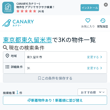
CANARY(カナリー)
物件をアプリでサクサク検索！
インストール
(4.8)
お気に入り
閲覧履歴
東京都
東久留米市
で3Kの物件一覧
現在の検索条件
地域
東久留米市
変更する
詳細条件
3K
変更する
この条件を保存する
1
検索結果
件
新着物件あり！新着順に並び替え