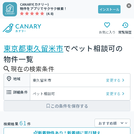
CANARY(カナリー)
物件をアプリでサクサク検索！
インストール
(4.8)
お気に入り
閲覧履歴
東京都
東久留米市
でペット相談可の
物件一覧
現在の検索条件
地域
東久留米市
変更する
詳細条件
ペット相談可
変更する
この条件を保存する
61
検索結果
件
新着物件あり！新着順に並び替え