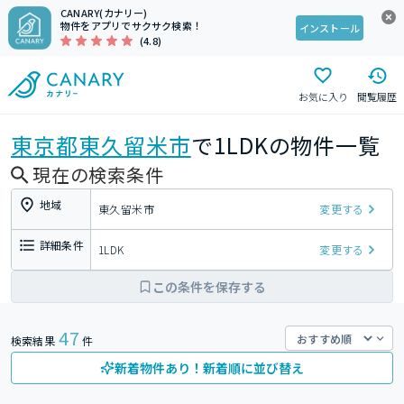
CANARY(カナリー)
物件をアプリでサクサク検索！
インストール
(4.8)
お気に入り
閲覧履歴
東京都
東久留米市
で1LDKの物件一覧
現在の検索条件
地域
東久留米市
変更する
詳細条件
1LDK
変更する
この条件を保存する
47
検索結果
件
新着物件あり！新着順に並び替え