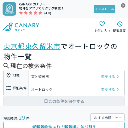
CANARY(カナリー)
物件をアプリでサクサク検索！
インストール
(4.8)
お気に入り
閲覧履歴
東京都
東久留米市
でオートロックの
物件一覧
現在の検索条件
地域
東久留米市
変更する
詳細条件
オートロック
変更する
この条件を保存する
29
検索結果
件
新着物件あり！新着順に並び替え