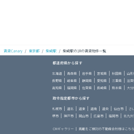
賃貸Canary
/
東京都
/
柴崎駅
/
柴崎駅の1Rの賃貸物件一覧
都道府県から探す
北海道
青森県
岩手県
宮城県
秋田県
山形
長野県
岐阜県
静岡県
愛知県
三重県
滋賀
高知県
福岡県
佐賀県
長崎県
熊本県
大分
政令指定都市から探す
札幌市
道北
道東
道南
道央
仙台市
さ
堺市
神戸市
岡山市
広島市
福岡市
北九州
CMギャラリー
掲載をご検討の不動産会社様はこち