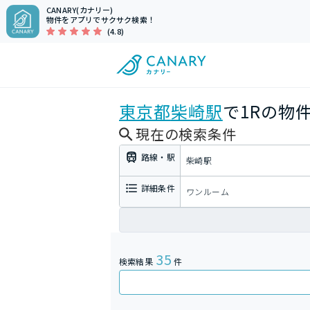
CANARY(カナリー)
物件をアプリでサクサク検索！
(4.8)
東京都
柴崎駅
で1Rの物
現在の検索条件
路線・駅
柴崎駅
詳細条件
ワンルーム
35
検索結果
件