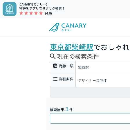
CANARY(カナリー)
物件をアプリでサクサク検索！
(4.8)
東京都
柴崎駅
でおしゃれ
現在の検索条件
路線・駅
柴崎駅
詳細条件
デザイナーズ物件
3
検索結果
件