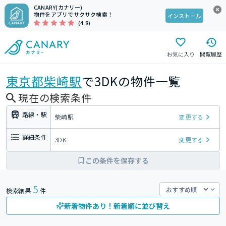
CANARY(カナリー)
物件をアプリでサクサク検索！
インストール
(4.8)
お気に入り
閲覧履歴
東京都
柴崎駅
で3DKの物件一覧
現在の検索条件
路線・駅
柴崎駅
変更する
詳細条件
3DK
変更する
この条件を保存する
5
検索結果
件
新着物件あり！新着順に並び替え