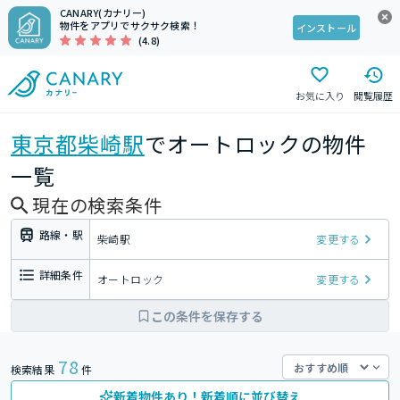
CANARY(カナリー)
物件をアプリでサクサク検索！
インストール
(4.8)
お気に入り
閲覧履歴
東京都
柴崎駅
でオートロックの物件
一覧
現在の検索条件
路線・駅
柴崎駅
変更する
詳細条件
オートロック
変更する
この条件を保存する
78
検索結果
件
新着物件あり！新着順に並び替え