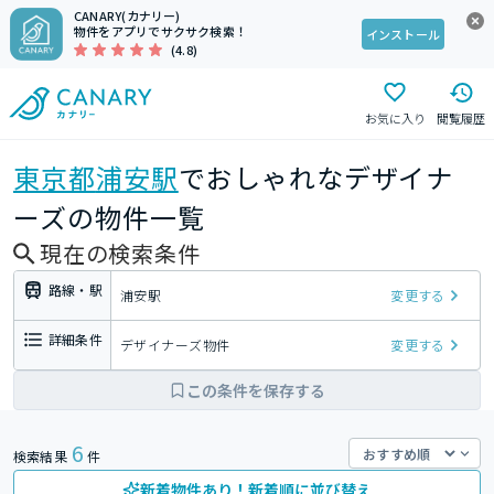
CANARY(カナリー)
物件をアプリでサクサク検索！
インストール
(4.8)
お気に入り
閲覧履歴
東京都
浦安駅
でおしゃれなデザイナ
ーズの物件一覧
現在の検索条件
路線・駅
浦安駅
変更する
詳細条件
デザイナーズ物件
変更する
この条件を保存する
6
検索結果
件
新着物件あり！新着順に並び替え