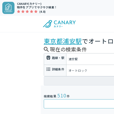
CANARY(カナリー)
物件をアプリでサクサク検索！
(4.8)
東京都
浦安駅
でオートロ
現在の検索条件
路線・駅
浦安駅
詳細条件
オートロック
510
検索結果
件