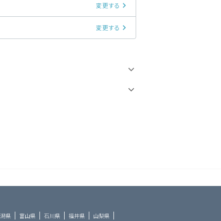
変更する
変更する
潟県
富山県
石川県
福井県
山梨県