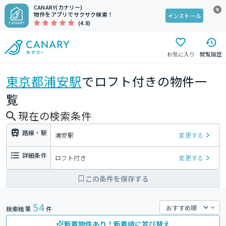
CANARY(カナリー)
物件をアプリでサクサク検索！
インストール
(4.8)
お気に入り
閲覧履歴
東京都
浦安駅
でロフト付きの物件一
覧
現在の検索条件
路線・駅
浦安駅
変更する
詳細条件
ロフト付き
変更する
この条件を保存する
54
検索結果
件
新着物件あり！新着順に並び替え