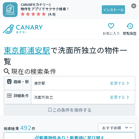
CANARY(カナリー)
物件をアプリでサクサク検索！
インストール
(4.8)
お気に入り
閲覧履歴
東京都
浦安駅
で洗面所独立の物件一
覧
現在の検索条件
路線・駅
浦安駅
変更する
詳細条件
洗面所独立
変更する
この条件を保存する
492
検索結果
件
新着物件あり！新着順に並び替え