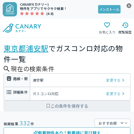
CANARY(カナリー)
物件をアプリでサクサク検索！
インストール
(4.8)
お気に入り
閲覧履歴
東京都
浦安駅
でガスコンロ対応の物
件一覧
現在の検索条件
路線・駅
浦安駅
変更する
詳細条件
ガスコンロ対応
変更する
この条件を保存する
332
検索結果
件
新着物件あり！新着順に並び替え