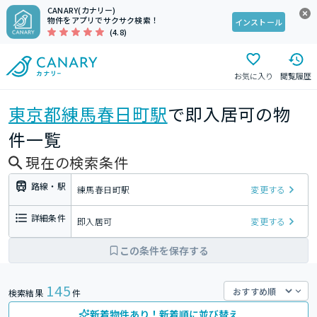
CANARY(カナリー)
物件をアプリでサクサク検索！
インストール
(4.8)
お気に入り
閲覧履歴
東京都
練馬春日町駅
で即入居可の物
件一覧
現在の検索条件
路線・駅
練馬春日町駅
変更する
詳細条件
即入居可
変更する
この条件を保存する
145
検索結果
件
新着物件あり！新着順に並び替え