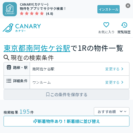
CANARY(カナリー)
物件をアプリでサクサク検索！
インストール
(4.8)
お気に入り
閲覧履歴
東京都
南阿佐ケ谷駅
で1Rの物件一覧
現在の検索条件
路線・駅
南阿佐ケ谷駅
変更する
詳細条件
ワンルーム
変更する
この条件を保存する
195
検索結果
件
新着物件あり！新着順に並び替え