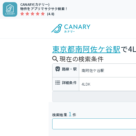
CANARY(カナリー)
物件をアプリでサクサク検索！
(4.8)
東京都
南阿佐ケ谷駅
で4
現在の検索条件
路線・駅
南阿佐ケ谷駅
詳細条件
4LDK
1
検索結果
件