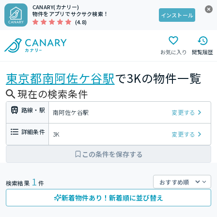
CANARY(カナリー)
物件をアプリでサクサク検索！
インストール
(4.8)
お気に入り
閲覧履歴
東京都
南阿佐ケ谷駅
で3Kの物件一覧
現在の検索条件
路線・駅
南阿佐ケ谷駅
変更する
詳細条件
3K
変更する
この条件を保存する
1
検索結果
件
新着物件あり！新着順に並び替え