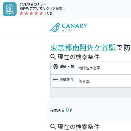
CANARY(カナリー)
物件をアプリでサクサク検索！
(4.8)
東京都
南阿佐ケ谷駅
で防
現在の検索条件
路線・駅
南阿佐ケ谷駅
詳細条件
防音室
0
検索結果
件
現在の検索条件