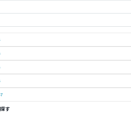
4
6
4
6
67
探す