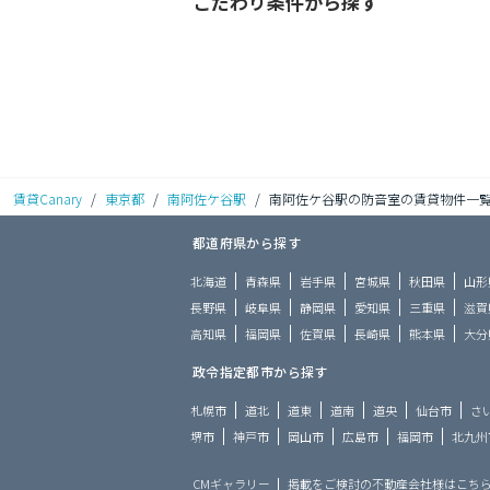
こだわり条件から探す
賃貸Canary
/
東京都
/
南阿佐ケ谷駅
/
南阿佐ケ谷駅の防音室の賃貸物件一
都道府県から探す
北海道
青森県
岩手県
宮城県
秋田県
山形
長野県
岐阜県
静岡県
愛知県
三重県
滋賀
高知県
福岡県
佐賀県
長崎県
熊本県
大分
政令指定都市から探す
札幌市
道北
道東
道南
道央
仙台市
さ
堺市
神戸市
岡山市
広島市
福岡市
北九州
CMギャラリー
掲載をご検討の不動産会社様はこち