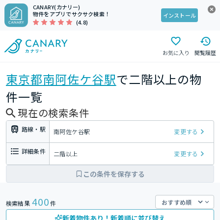
CANARY(カナリー)
物件をアプリでサクサク検索！
インストール
(4.8)
お気に入り
閲覧履歴
東京都
南阿佐ケ谷駅
で二階以上の物
件一覧
現在の検索条件
路線・駅
南阿佐ケ谷駅
変更する
詳細条件
二階以上
変更する
この条件を保存する
400
検索結果
件
新着物件あり！新着順に並び替え